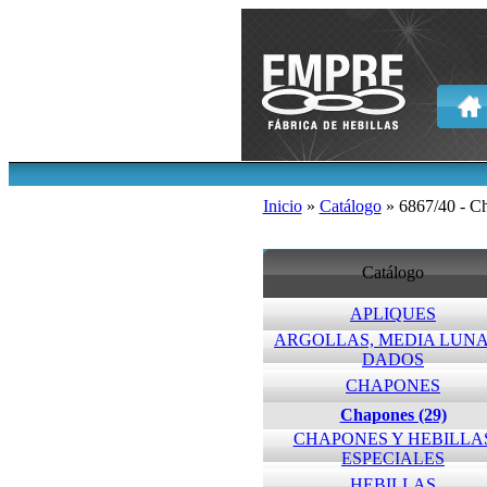
Inicio
»
Catálogo
» 6867/40 - C
Catálogo
APLIQUES
ARGOLLAS, MEDIA LUNA
DADOS
CHAPONES
Chapones (29)
CHAPONES Y HEBILLA
ESPECIALES
HEBILLAS