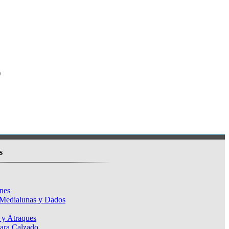
)
s
nes
 Medialunas y Dados
 y Atraques
para Calzado