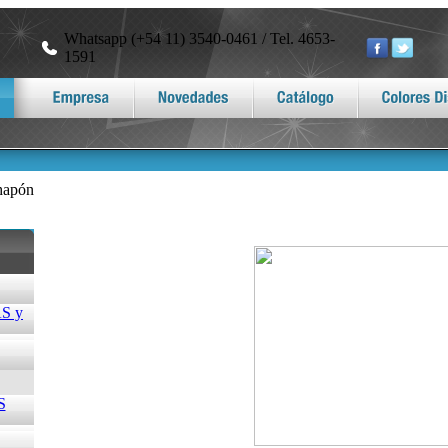
Whatsapp (+54 11) 3540-0461 / Tel. 4653-
1591
hapón
S y
S