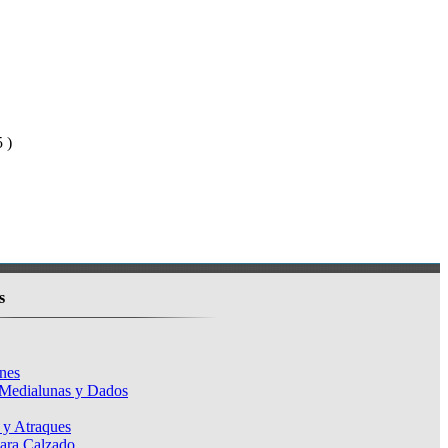
 )
s
nes
 Medialunas y Dados
 y Atraques
para Calzado