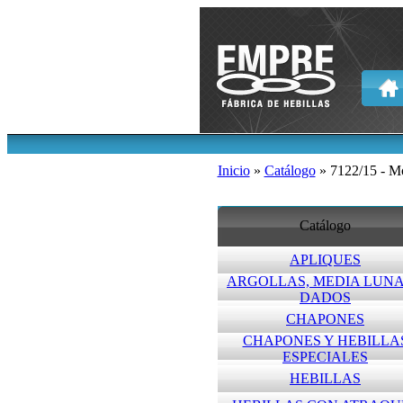
Inicio
»
Catálogo
» 7122/15 - M
Catálogo
APLIQUES
ARGOLLAS, MEDIA LUNA
DADOS
CHAPONES
CHAPONES Y HEBILLA
ESPECIALES
HEBILLAS