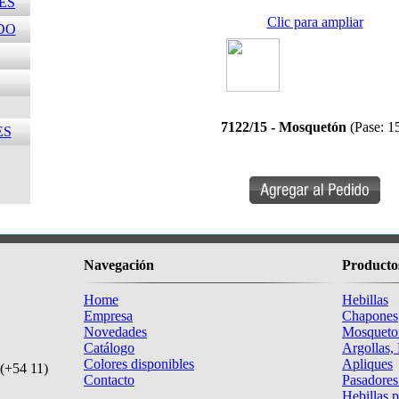
ES
Clic para ampliar
DO
7122/15 - Mosquetón
(Pase: 15
ES
Navegación
Producto
Home
Hebillas
Empresa
Chapones
Novedades
Mosqueto
Catálogo
Argollas,
Colores disponibles
Apliques
(+54 11)
Contacto
Pasadores
Hebillas 