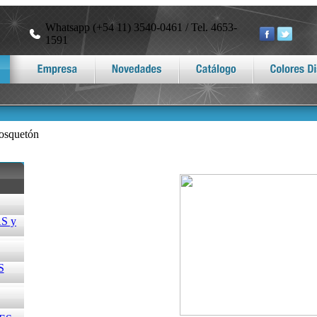
Whatsapp (+54 11) 3540-0461 / Tel. 4653-
1591
osquetón
S y
S