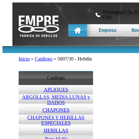
Whatsapp (+54 11)
1591
Inicio
»
Catálogo
» 5007/30 - Hebilla
Catálogo
APLIQUES
ARGOLLAS, MEDIA LUNAS y
DADOS
CHAPONES
CHAPONES Y HEBILLAS
ESPECIALES
HEBILLAS
Pase 10 (6)