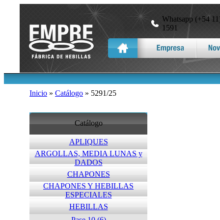
Whatsapp (+54 11)
1591
Inicio
»
Catálogo
» 5291/25
Catálogo
APLIQUES
ARGOLLAS, MEDIA LUNAS y
DADOS
CHAPONES
CHAPONES Y HEBILLAS
ESPECIALES
HEBILLAS
Pase 10 (6)