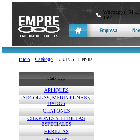
Whatsapp (+54 11)
1591
Inicio
»
Catálogo
» 5361/35 - Hebilla
Catálogo
APLIQUES
ARGOLLAS, MEDIA LUNAS y
DADOS
CHAPONES
CHAPONES Y HEBILLAS
ESPECIALES
HEBILLAS
Pase 10 (6)