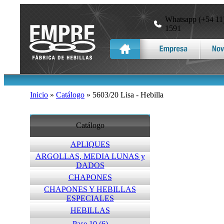
Whatsapp (+54 11)
1591
Inicio
»
Catálogo
» 5603/20 Lisa - Hebilla
Catálogo
APLIQUES
ARGOLLAS, MEDIA LUNAS y
DADOS
CHAPONES
CHAPONES Y HEBILLAS
ESPECIALES
HEBILLAS
Pase 10 (6)