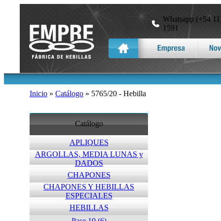
Whatsapp (+54 11)
1591
Inicio
»
Catálogo
» 5765/20 - Hebilla
Catálogo
APLIQUES
ARGOLLAS, MEDIA LUNAS y
DADOS
CHAPONES
CHAPONES Y HEBILLAS
ESPECIALES
HEBILLAS
Pase 10 (6)