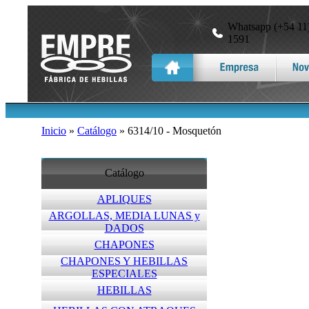
Whatsapp (+54 11)
1591
Inicio
»
Catálogo
» 6314/10 - Mosquetón
Catálogo
APLIQUES
ARGOLLAS, MEDIA LUNAS y
DADOS
CHAPONES
CHAPONES Y HEBILLAS
ESPECIALES
HEBILLAS