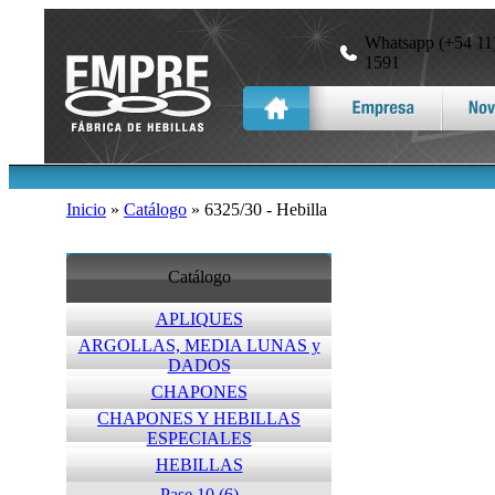
Whatsapp (+54 11)
1591
Inicio
»
Catálogo
» 6325/30 - Hebilla
Catálogo
APLIQUES
ARGOLLAS, MEDIA LUNAS y
DADOS
CHAPONES
CHAPONES Y HEBILLAS
ESPECIALES
HEBILLAS
Pase 10 (6)