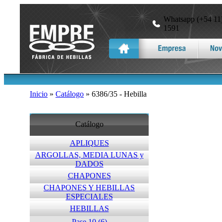
Whatsapp (+54 11)
1591
Inicio
»
Catálogo
» 6386/35 - Hebilla
Catálogo
APLIQUES
ARGOLLAS, MEDIA LUNAS y
DADOS
CHAPONES
CHAPONES Y HEBILLAS
ESPECIALES
HEBILLAS
Pase 10 (6)