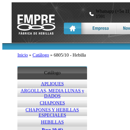
Whatsapp (+54 11)
1591
Inicio
»
Catálogo
» 6805/10 - Hebilla
Catálogo
APLIQUES
ARGOLLAS, MEDIA LUNAS y
DADOS
CHAPONES
CHAPONES Y HEBILLAS
ESPECIALES
HEBILLAS
Pase 10 (6)