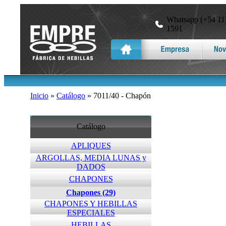
Whatsapp (+54 11)
1591
Inicio
»
Catálogo
» 7011/40 - Chapón
Catálogo
APLIQUES
ARGOLLAS, MEDIA LUNAS y
DADOS
CHAPONES
Chapones (29)
CHAPONES Y HEBILLAS
ESPECIALES
HEBILLAS