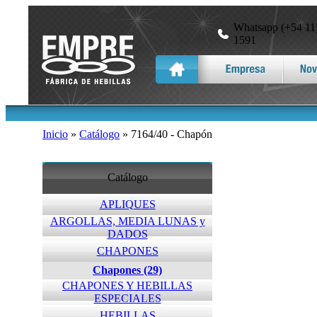
Whatsapp (+54 11)
1591
Inicio
»
Catálogo
» 7164/40 - Chapón
Catálogo
APLIQUES
ARGOLLAS, MEDIA LUNAS y
DADOS
CHAPONES
Chapones (29)
CHAPONES Y HEBILLAS
ESPECIALES
HEBILLAS