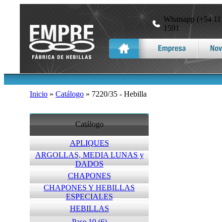
Whatsapp (+54 11)
1591
Inicio
»
Catálogo
» 7220/35 - Hebilla
Catálogo
APLIQUES
ARGOLLAS, MEDIA LUNAS y
DADOS
CHAPONES
CHAPONES Y HEBILLAS
ESPECIALES
HEBILLAS
Pase 10 (6)