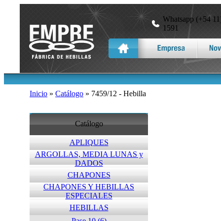
Whatsapp (+54 11)
1591
Inicio
»
Catálogo
» 7459/12 - Hebilla
Catálogo
APLIQUES
ARGOLLAS, MEDIA LUNAS y
DADOS
CHAPONES
CHAPONES Y HEBILLAS
ESPECIALES
HEBILLAS
Pase 10 (6)