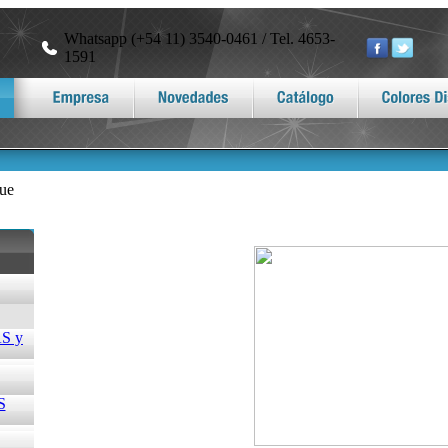
Whatsapp (+54 11) 3540-0461 / Tel. 4653-
1591
ue
S y
S