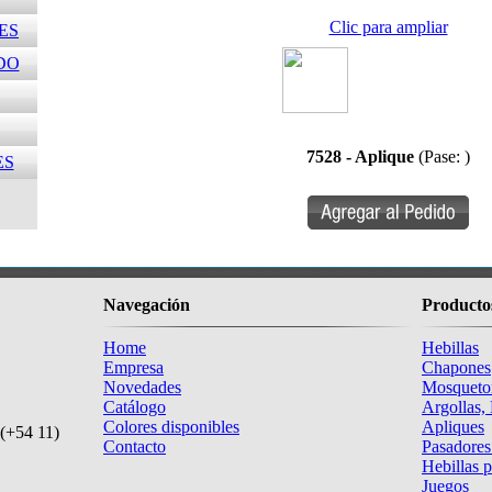
Clic para ampliar
ES
DO
7528 - Aplique
(Pase: )
ES
Navegación
Producto
Home
Hebillas
Empresa
Chapones
Novedades
Mosqueto
Catálogo
Argollas,
Colores disponibles
Apliques
(+54 11)
Contacto
Pasadores
Hebillas 
Juegos