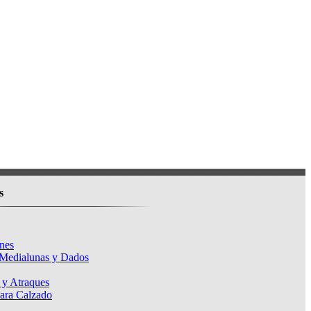
s
nes
 Medialunas y Dados
 y Atraques
para Calzado