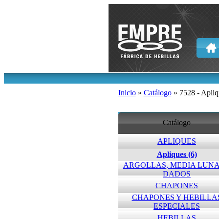
Inicio
»
Catálogo
» 7528 - Apliq
Catálogo
APLIQUES
Apliques (6)
ARGOLLAS, MEDIA LUNA
DADOS
CHAPONES
CHAPONES Y HEBILLA
ESPECIALES
HEBILLAS