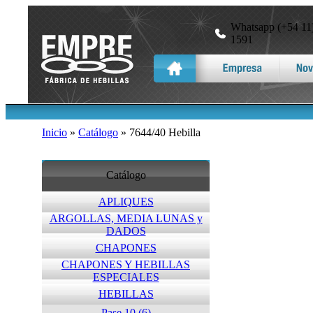
Whatsapp (+54 11)
1591
Inicio
»
Catálogo
» 7644/40 Hebilla
Catálogo
APLIQUES
ARGOLLAS, MEDIA LUNAS y
DADOS
CHAPONES
CHAPONES Y HEBILLAS
ESPECIALES
HEBILLAS
Pase 10 (6)