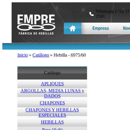
Whatsapp (+54 11)
1591
Inicio
»
Catálogo
» Hebilla - 6975/60
Catálogo
APLIQUES
ARGOLLAS, MEDIA LUNAS y
DADOS
CHAPONES
CHAPONES Y HEBILLAS
ESPECIALES
HEBILLAS
Pase 10 (6)