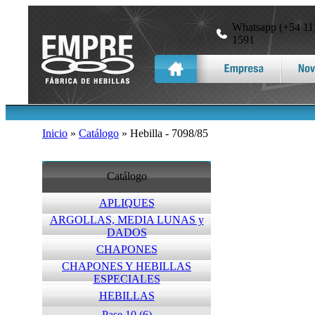
Whatsapp (+54 11)
1591
Inicio
»
Catálogo
» Hebilla - 7098/85
Catálogo
APLIQUES
ARGOLLAS, MEDIA LUNAS y
DADOS
CHAPONES
CHAPONES Y HEBILLAS
ESPECIALES
HEBILLAS
Pase 10 (6)