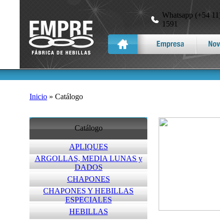
Whatsapp (+54 11)
1591
Inicio
» Catálogo
Catálogo
APLIQUES
ARGOLLAS, MEDIA LUNAS y
DADOS
CHAPONES
CHAPONES Y HEBILLAS
ESPECIALES
HEBILLAS