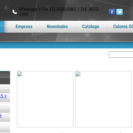
Whatsapp (+54 11) 3540-0461 / Tel. 4653-
1591
S y
S